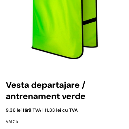
Deschideți media 1 în mod modal
Vesta departajare /
antrenament verde
9,36 lei fără TVA
|
11,33 lei cu TVA
VAC15