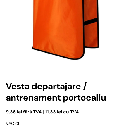
Deschideți media 1 în mod modal
Vesta departajare /
antrenament portocaliu
9,36 lei fără TVA
|
11,33 lei cu TVA
VAC23