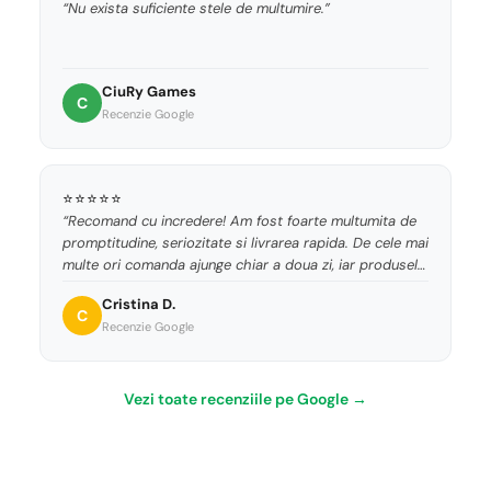
“Nu exista suficiente stele de multumire.”
CiuRy Games
C
Recenzie Google
⭐⭐⭐⭐⭐
“Recomand cu incredere! Am fost foarte multumita de
promptitudine, seriozitate si livrarea rapida. De cele mai
multe ori comanda ajunge chiar a doua zi, iar produsele
sunt conforme cu cele comandate. Voi reveni cu
Cristina D.
siguranta!”
C
Recenzie Google
Vezi toate recenziile pe Google →