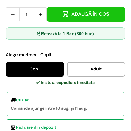
ADAUGĂ ÎN COȘ
📦
Setează la 1 Bax (300 buc)
Alege marimea:
Copil
Copil
Adult
✅ In stoc: expediere imediata
🚚
Curier
Comanda ajunge între 10 aug. și 11 aug.
🏪
Ridicare din depozit