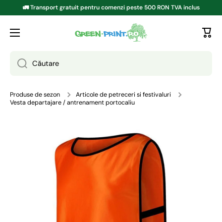
🚛 Transport gratuit pentru comenzi peste 500 RON TVA inclus
TRECI LA CONȚINUT
Căutare
Produse de sezon
Articole de petreceri si festivaluri
Vesta departajare / antrenament portocaliu
Treci la informațiile despre produs