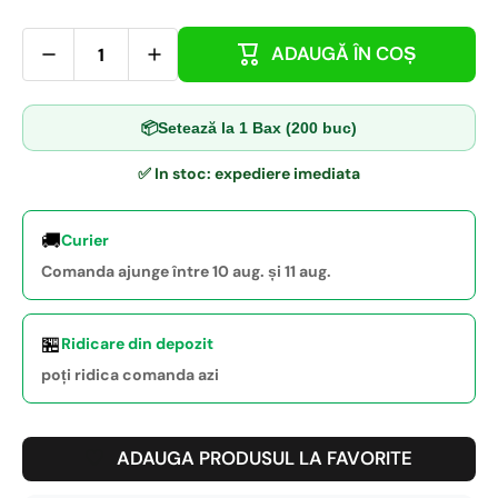
ADAUGĂ ÎN COȘ
📦
Setează la 1 Bax (200 buc)
✅ In stoc: expediere imediata
🚚
Curier
Comanda ajunge între 10 aug. și 11 aug.
🏪
Ridicare din depozit
poți ridica comanda azi
ADAUGA PRODUSUL LA FAVORITE