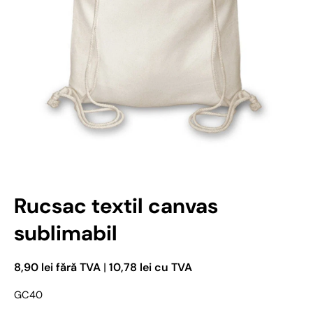
Deschideți media 1 în mod modal
Rucsac textil canvas
sublimabil
8,90 lei fără TVA
|
10,78 lei cu TVA
GC40