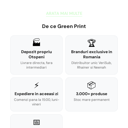
ARATA MAI MULTE
De ce Green Print
🏭
🏆
Depozit propriu
Branduri exclusive in
Otopeni
Romania
Livrare directa, fara
Distribuitor unic VeriSub,
intermediari
Rhainer si Neenah
⚡
📦
Expediere in aceeasi zi
3.000+ produse
Comenzi pana la 15:00, luni-
Stoc mare permanent
vineri
📅