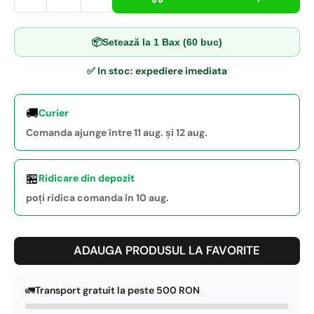
📦
Setează la 1 Bax (60 buc)
✅ In stoc: expediere imediata
🚚
Curier
Comanda ajunge între 11 aug. și 12 aug.
🏪
Ridicare din depozit
poți ridica comanda în 10 aug.
ADAUGA PRODUSUL LA FAVORITE
🚛
Transport gratuit la peste 500 RON