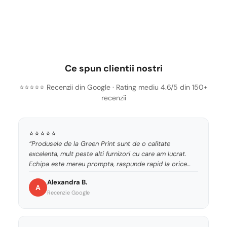
Ce spun clientii nostri
⭐⭐⭐⭐⭐ Recenzii din Google · Rating mediu 4.6/5 din 150+
recenzii
⭐⭐⭐⭐⭐
“Produsele de la Green Print sunt de o calitate
excelenta, mult peste alti furnizori cu care am lucrat.
Echipa este mereu prompta, raspunde rapid la orice
cerere si gaseste intotdeauna cea mai buna solutie.
Alexandra B.
Recomand cu incredere!”
A
Recenzie Google