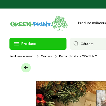
TRECI LA CONȚINUT
Produse noi
Reduc
Produse
Căutare
Produse de sezon
Craciun
Rama foto sticla CRACIUN 2
Treci la informațiile despre produs