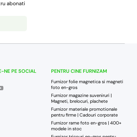
tru abonati
-NE PE SOCIAL
PENTRU CINE FURNIZAM
Furnizor folie magnetica si magneti
/greenprint0/
ramcom/greenprintro/
outubecom/channel/UC5h4bHF9xqebc7LLkqwoWmw/videos
foto en-gros
wame/40728350300
Furnizor magazine suveniruri |
Magneti, brelocuri, plachete
Furnizor materiale promotionale
pentru firme | Cadouri corporate
Furnizor rame foto en-gros | 400+
modele in stoc
Furnizor tricouri en-gros pentru