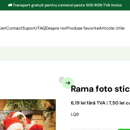
🚛 Transport gratuit pentru comenzi peste 500 RON TVA inclus
eri
Contact
Suport/FAQ
Despre noi
Produse favorite
Articole Utile
Rama foto sti
6,19 lei fără TVA
|
7,50 lei 
LQ9