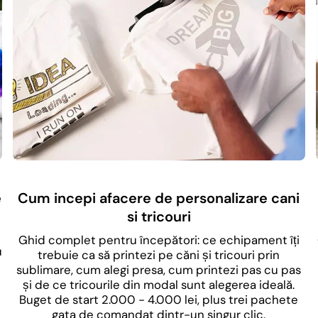
e
Cum incepi afacere de personalizare cani
si tricouri
Ghid complet pentru începători: ce echipament îți
u
trebuie ca să printezi pe căni și tricouri prin
sublimare, cum alegi presa, cum printezi pas cu pas
și de ce tricourile din modal sunt alegerea ideală.
Buget de start 2.000 - 4.000 lei, plus trei pachete
gata de comandat dintr-un singur clic.