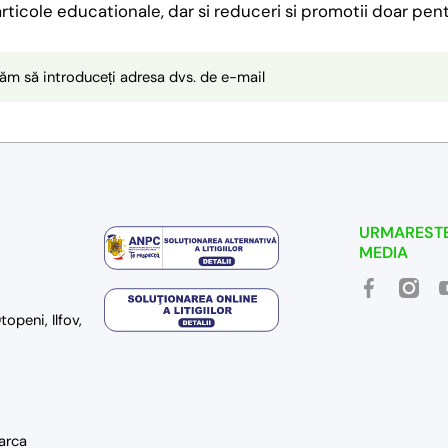
 articole educationale, dar si reduceri si promotii doar pen
ăm să introduceți adresa dvs. de e-mail
URMARESTE
MEDIA
facebookcom
instag
y
openi, Ilfov,
arca