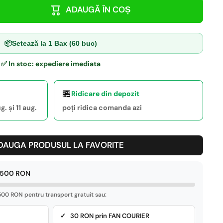
ADAUGĂ ÎN COȘ
📦
Setează la 1 Bax (60 buc)
✅ In stoc: expediere imediata
🏪
Ridicare din depozit
. și 11 aug.
poți ridica comanda azi
DAUGA PRODUSUL LA FAVORITE
e 500 RON
00 RON pentru transport gratuit sau:
✓ 30 RON prin FAN COURIER