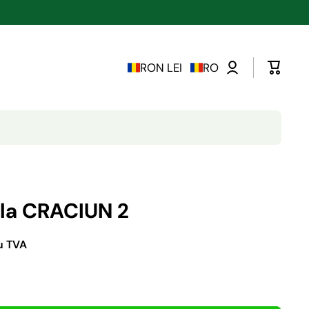
RON LEI
RO
cla CRACIUN 2
cu TVA