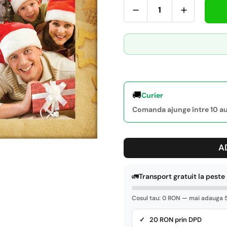
🚚
Curier
Comanda ajunge între 10 aug
A
🚛
Transport gratuit la pest
Cosul tau: 0 RON — mai adauga 5
✓ 20 RON prin DPD