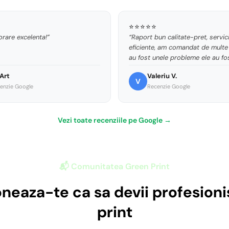
⭐⭐⭐⭐⭐
rare excelenta!”
“Raport bun calitate-pret, servici
eficiente, am comandat de multe 
au fost unele probleme ele au fo
rezolvate, astfel incat pot reco
Art
Valeriu V.
Green Print!”
V
enzie Google
Recenzie Google
Vezi toate recenziile pe Google →
📬 Comunitatea Green Print
neaza-te ca sa devii profesionis
print