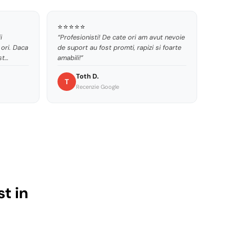
⭐⭐⭐⭐⭐
i
“Profesionisti! De cate ori am avut nevoie
ori. Daca
de suport au fost promti, rapizi si foarte
st
amabili!”
manda
Toth D.
T
Recenzie Google
t in