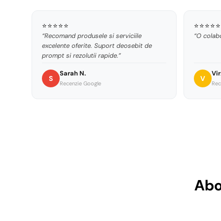
⭐⭐⭐⭐⭐
⭐⭐⭐⭐⭐
“Recomand produsele si serviciile
“O colabo
excelente oferite. Suport deosebit de
prompt si rezolutii rapide.”
Sarah N.
Vir
S
V
Recenzie Google
Rec
Abo