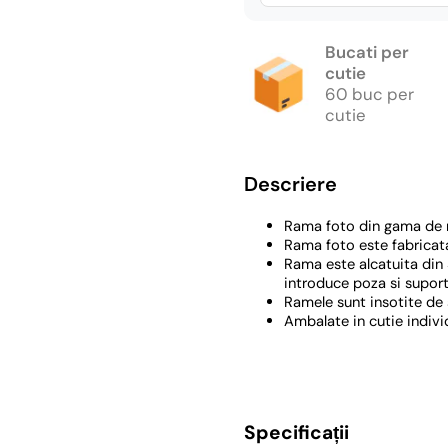
Bucati per
cutie
60 buc per
cutie
Descriere
Rama foto din gama de r
Rama foto este fabricata 
Rama este alcatuita din 3
introduce poza si suport
Ramele sunt insotite de 
Ambalate in cutie individ
Specificații