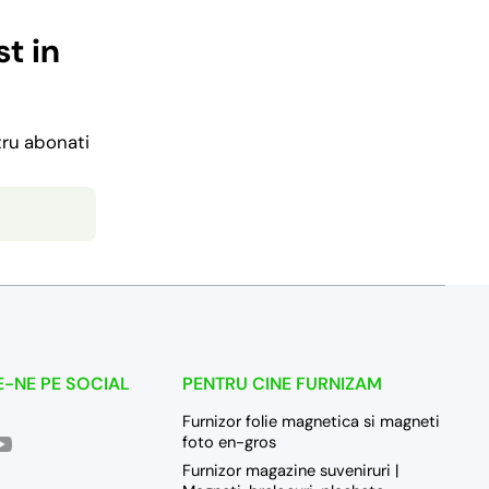
t in
tru abonati
-NE PE SOCIAL
PENTRU CINE FURNIZAM
Furnizor folie magnetica si magneti
/greenprint0/
ramcom/greenprintro/
outubecom/channel/UC5h4bHF9xqebc7LLkqwoWmw/videos
foto en-gros
wame/40728350300
Furnizor magazine suveniruri |