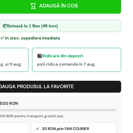
ADAUGĂ ÎN COȘ
📦
Setează la 1 Bax (48 buc)
✅ In stoc: expediere imediata
🏪
Ridicare din depozit
. și 11 aug.
poți ridica comanda în 7 aug.
DAUGA PRODUSUL LA FAVORITE
e 500 RON
00 RON pentru transport gratuit sau:
✓ 30 RON prin FAN COURIER