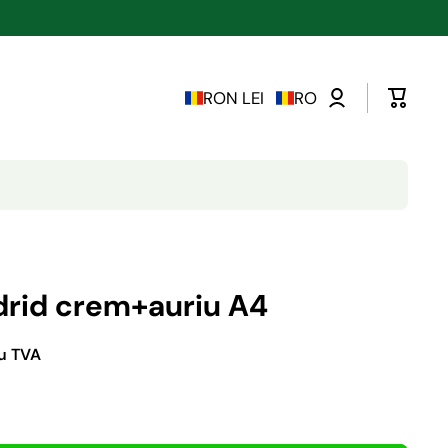
RON LEI
RO
drid crem+auriu A4
cu TVA