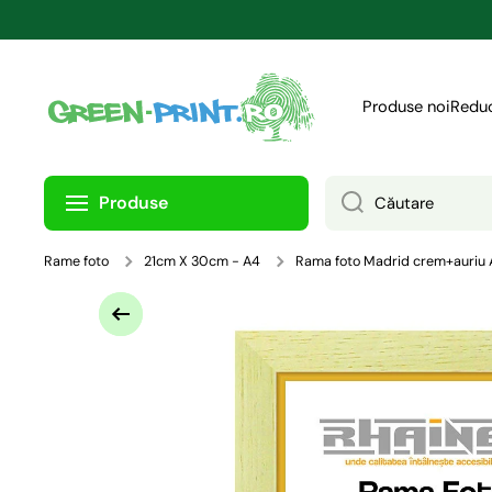
TRECI LA CONȚINUT
Produse noi
Reduc
Produse
Căutare
Rame foto
21cm X 30cm - A4
Rama foto Madrid crem+auriu
Treci la informațiile despre produs