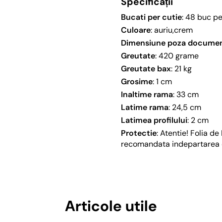
Specificații
Bucati per cutie
: 48 buc pe
Culoare
: auriu,crem
Dimensiune poza docume
Greutate
: 420 grame
Greutate bax
: 21 kg
Grosime
: 1 cm
Inaltime rama
: 33 cm
Latime rama
: 24,5 cm
Latimea profilului
: 2 cm
Protectie
: Atentie! Folia d
recomandata indepartarea e
Articole utile