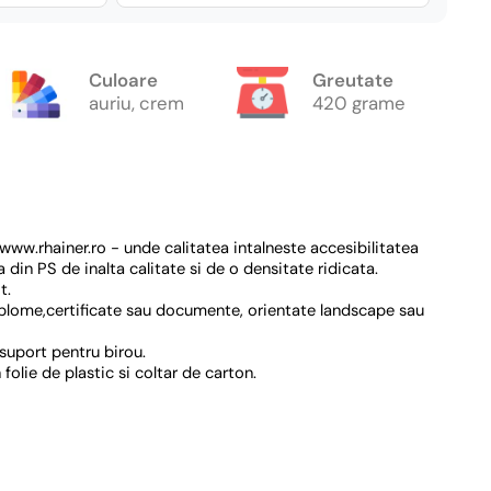
Culoare
Greutate
auriu, crem
420 grame
ww.rhainer.ro - unde calitatea intalneste accesibilitatea
din PS de inalta calitate si de o densitate ridicata.
t.
iplome,certificate sau documente, orientate landscape sau
suport pentru birou.
olie de plastic si coltar de carton.