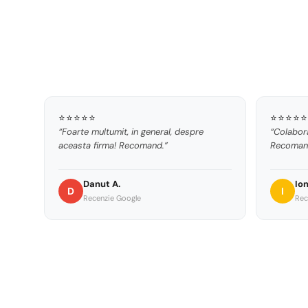
⭐⭐⭐⭐⭐
⭐⭐⭐⭐⭐
“Foarte multumit, in general, despre
“Colabora
aceasta firma! Recomand.”
Recomand
Danut A.
Ion
D
I
Recenzie Google
Rec