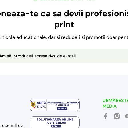
neaza-te ca sa devii profesionis
print
 articole educationale, dar si reduceri si promotii doar pen
ăm să introduceți adresa dvs. de e-mail
URMARESTE
MEDIA
facebookcom
instag
y
openi, Ilfov,