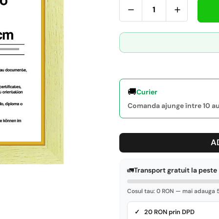
🚚
Curier
Comanda ajunge între 10 aug
A
🚛
Transport gratuit la pest
Cosul tau: 0 RON — mai adauga 5
✓ 20 RON prin DPD