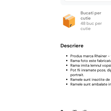
Bucati per
cutie
48 buc per
cutie
Descriere
Produs marca Rhainer - w
Rama foto este fabricata 
Rama imita lemnul vopsi
Pot fii inramate poze, d
portrait.
Ramele sunt insotite de 
Ramele sunt ambalate in f