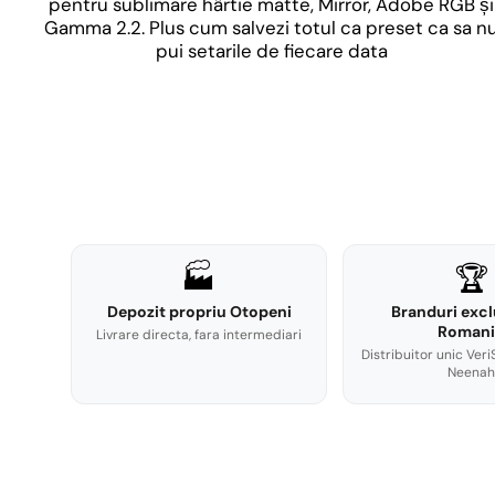
pentru sublimare hârtie matte, Mirror, Adobe RGB și
Gamma 2.2. Plus cum salvezi totul ca preset ca sa n
pui setarile de fiecare data
🏭
🏆
Depozit propriu Otopeni
Branduri excl
Romani
Livrare directa, fara intermediari
Distribuitor unic Veri
Neenah