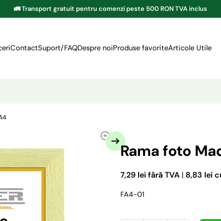
🚛 Transport gratuit pentru comenzi peste 500 RON TVA inclus
eri
Contact
Suport/FAQ
Despre noi
Produse favorite
Articole Utile
 A4
Rama foto Ma
7,29 lei fără TVA
|
8,83 lei 
FA4-01