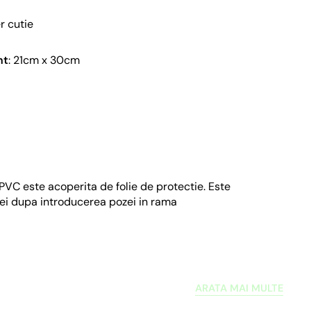
r cutie
nt
: 21cm x 30cm
e PVC este acoperita de folie de protectie. Este
i dupa introducerea pozei in rama
ARATA MAI MULTE