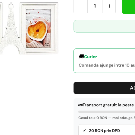
🚚
Curier
Comanda ajunge între 10 aug
A
🚛
Transport gratuit la pest
Cosul tau: 0 RON — mai adauga 5
✓ 20 RON prin DPD