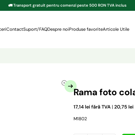
🚛 Transport gratuit pentru comenzi peste 500 RON TVA inclus
eri
Contact
Suport/FAQ
Despre noi
Produse favorite
Articole Utile
Rama foto cola
17,14 lei fără TVA
|
20,75 lei
M1802