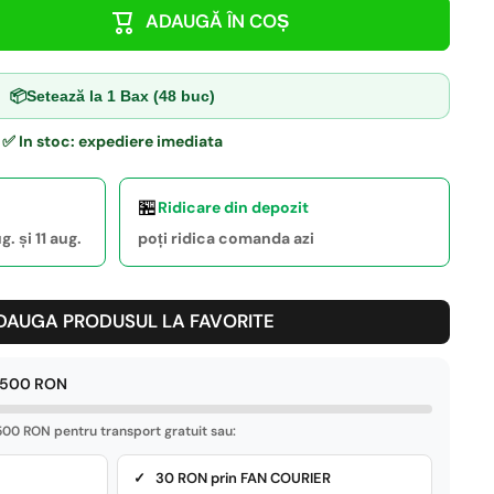
ADAUGĂ ÎN COȘ
📦
Setează la 1 Bax (48 buc)
✅ In stoc: expediere imediata
🏪
Ridicare din depozit
. și 11 aug.
poți ridica comanda azi
DAUGA PRODUSUL LA FAVORITE
e 500 RON
00 RON pentru transport gratuit sau:
✓ 30 RON prin FAN COURIER