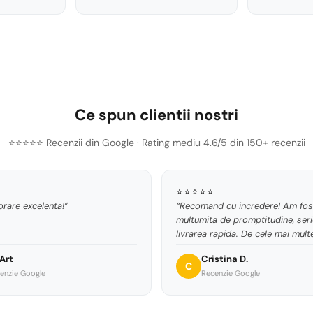
Ce spun clientii nostri
⭐⭐⭐⭐⭐ Recenzii din Google · Rating mediu 4.6/5 din 150+ recenzii
⭐⭐⭐⭐⭐
rare excelenta!”
“Recomand cu incredere! Am fos
multumita de promptitudine, seri
livrarea rapida. De cele mai multe
comanda ajunge chiar a doua zi, 
Art
Cristina D.
produsele sunt conforme cu cel
C
enzie Google
Recenzie Google
comandate. Voi reveni cu siguran