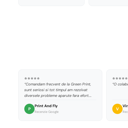
⭐⭐⭐⭐⭐
⭐⭐⭐⭐⭐
“Comandam frecvent de la Green Print,
“O colabo
sunt seriosi si tot timpul am rezolvat
diversele probleme aparute fara efort.
Produsele corespunde descrierilor dupa
Print And Fly
Vir
site.”
P
V
Recenzie Google
Rec