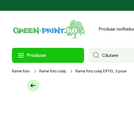
TRECI LA CONȚINUT
Produse noi
Reduc
Produse
Căutare
Rame foto
Rame foto colaj
Rama foto colaj EIFFEL 3 poze
Treci la informațiile despre produs