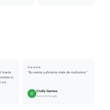
⭐⭐⭐⭐⭐
t foarte
“Nu exista suficiente stele de multumire.”
ozitate si
 ori
iar
CiuRy Games
e
C
Recenzie Google
ta!”