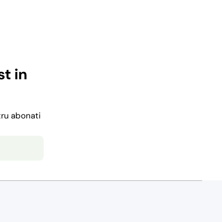
t in
tru abonati