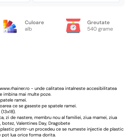
Culoare
Greutate
alb
540 grame
ww.rhainer.ro - unde calitatea intalneste accesibilitatea
e imbina mai multe poze.
spatele ramei.
oarea ce se gaseste pe spatele ramei.
(13x18).
, zi de nastere, membru nou al familiei, ziua mamei, ziua
a, botez, Valentines Day, Dragobete
plastic printr-un procedeu ce se numeste injectie de plastic
 pot lua orice forma dorita.