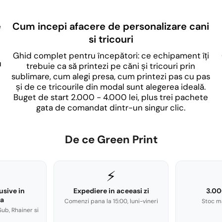
e
Cum incepi afacere de personalizare cani
si tricouri
Ghid complet pentru începători: ce echipament îți
u
trebuie ca să printezi pe căni și tricouri prin
sublimare, cum alegi presa, cum printezi pas cu pas
și de ce tricourile din modal sunt alegerea ideală.
Buget de start 2.000 - 4.000 lei, plus trei pachete
gata de comandat dintr-un singur clic.
De ce Green Print
⚡
usive in
Expediere in aceeasi zi
3.00
a
Comenzi pana la 15:00, luni-vineri
Stoc m
Sub, Rhainer si