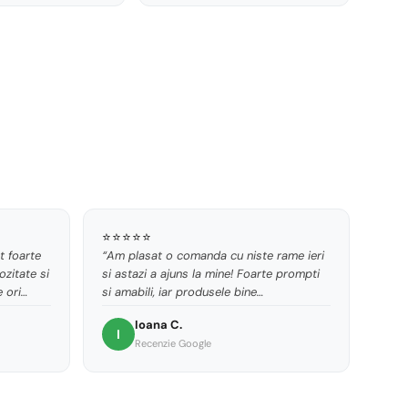
⭐⭐⭐⭐⭐
t foarte
“Am plasat o comanda cu niste rame ieri
ozitate si
si astazi a ajuns la mine! Foarte prompti
 ori
si amabili, iar produsele bine
iar
impachetate.”
Ioana C.
e
I
Recenzie Google
ta!”