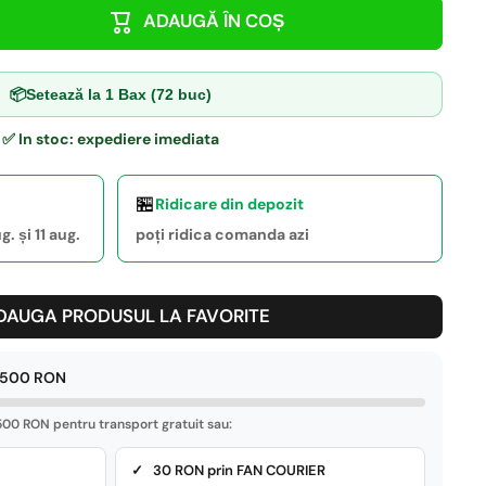
ADAUGĂ ÎN COȘ
📦
Setează la 1 Bax (72 buc)
✅ In stoc: expediere imediata
🏪
Ridicare din depozit
. și 11 aug.
poți ridica comanda azi
DAUGA PRODUSUL LA FAVORITE
e 500 RON
00 RON pentru transport gratuit sau:
✓ 30 RON prin FAN COURIER