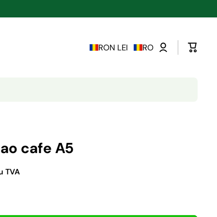
RON LEI
RO
bao cafe A5
cu TVA