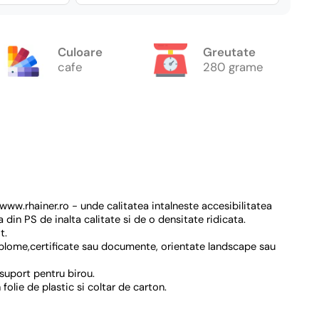
Culoare
Greutate
cafe
280 grame
ww.rhainer.ro - unde calitatea intalneste accesibilitatea
din PS de inalta calitate si de o densitate ridicata.
t.
iplome,certificate sau documente, orientate landscape sau
suport pentru birou.
olie de plastic si coltar de carton.