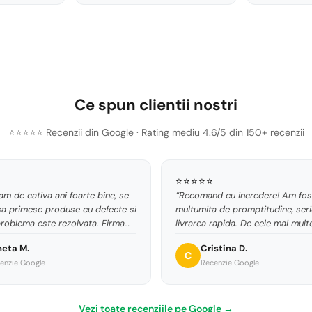
Ce spun clientii nostri
⭐⭐⭐⭐⭐ Recenzii din Google · Rating mediu 4.6/5 din 150+ recenzii
⭐⭐⭐⭐⭐
m de cativa ani foarte bine, se
“Recomand cu incredere! Am fos
sa primesc produse cu defecte si
multumita de promptitudine, seri
roblema este rezolvata. Firma
livrarea rapida. De cele mai multe
ere!”
comanda ajunge chiar a doua zi, 
neta M.
Cristina D.
produsele sunt conforme cu cel
C
enzie Google
Recenzie Google
comandate. Voi reveni cu siguran
Vezi toate recenziile pe Google →