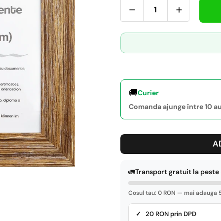
🚚
Curier
Comanda ajunge între 10 aug
A
🚛
Transport gratuit la pest
Cosul tau: 0 RON — mai adauga 5
✓ 20 RON prin DPD