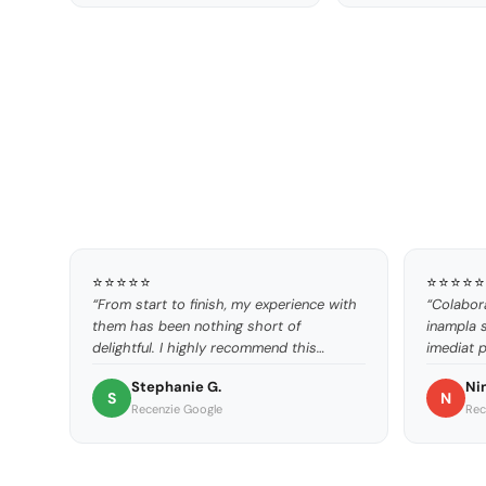
⭐⭐⭐⭐⭐
⭐⭐⭐⭐⭐
“From start to finish, my experience with
“Colabora
them has been nothing short of
inampla 
delightful. I highly recommend this
imediat p
supplier to anyone seeking reliability and
de incred
Stephanie G.
Ni
excellence.”
S
N
Recenzie Google
Rec