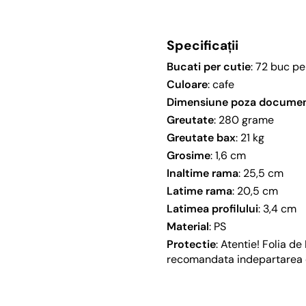
Specificații
Bucati per cutie
: 72 buc pe
Culoare
: cafe
Dimensiune poza docume
Greutate
: 280 grame
Greutate bax
: 21 kg
Grosime
: 1,6 cm
Inaltime rama
: 25,5 cm
Latime rama
: 20,5 cm
Latimea profilului
: 3,4 cm
Material
: PS
Protectie
: Atentie! Folia d
recomandata indepartarea e