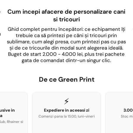
e
Cum incepi afacere de personalizare cani
si tricouri
Ghid complet pentru începători: ce echipament îți
u
trebuie ca să printezi pe căni și tricouri prin
sublimare, cum alegi presa, cum printezi pas cu pas
și de ce tricourile din modal sunt alegerea ideală.
Buget de start 2.000 - 4.000 lei, plus trei pachete
gata de comandat dintr-un singur clic.
De ce Green Print
⚡
usive in
Expediere in aceeasi zi
3.00
a
Comenzi pana la 15:00, luni-vineri
Stoc m
Sub, Rhainer si