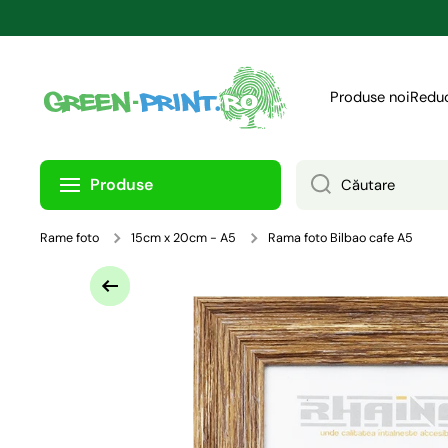
TRECI LA CONȚINUT
Produse noi
Reduc
Produse
Căutare
Rame foto
15cm x 20cm - A5
Rama foto Bilbao cafe A5
Treci la informațiile despre produs