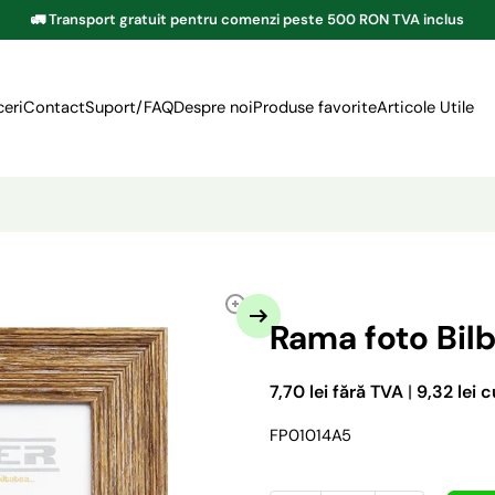
🚛 Transport gratuit pentru comenzi peste 500 RON TVA inclus
eri
Contact
Suport/FAQ
Despre noi
Produse favorite
Articole Utile
Rama foto Bil
7,70 lei fără TVA
|
9,32 lei 
FP01014A5