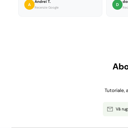
Andrei T.
do
strat de 
A
D
Recenzie Google
Rec
sublimare
vii si in
sigurant
Abo
Tutoriale,
Vă rug