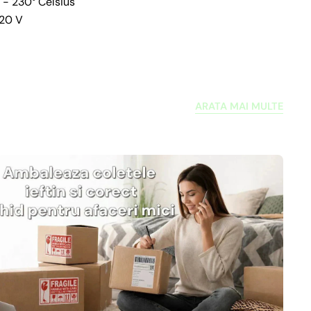
° - 230° Celsius
220 V
ARATA MAI MULTE