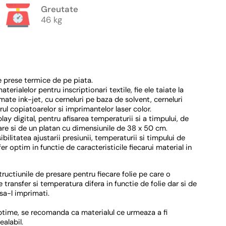
Greutate
46 kg
 prese termice de pe piata.
terialelor pentru inscriptionari textile, fie ele taiate la
mate ink-jet, cu cerneluri pe baza de solvent, cerneluri
ul copiatoarelor si imprimantelor laser color.
ay digital, pentru afisarea temperaturii si a timpului, de
re si de un platan cu dimensiunile de 38 x 50 cm.
ilitatea ajustarii presiunii, temperaturii si timpului de
fer optim in functie de caracteristicile fiecarui material in
tructiunile de presare pentru fiecare folie pe care o
 transfer si temperatura difera in functie de folie dar si de
 sa-l imprimati.
optime, se recomanda ca materialul ce urmeaza a fi
ealabil.