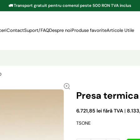
🚛 Transport gratuit pentru comenzi peste 500 RON TVA inclus
eri
Contact
Suport/FAQ
Despre noi
Produse favorite
Articole Utile
0
Presa termica
6.721,85 lei fără TVA
|
8.133
TSONE