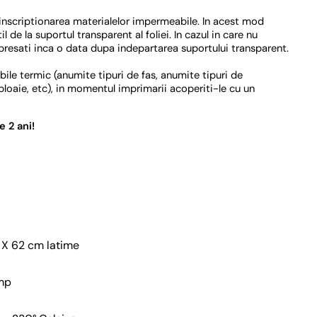
 inscriptionarea materialelor impermeabile. In acest mod
 de la suportul transparent al foliei. In cazul in care nu
 presati inca o data dupa indepartarea suportului transparent.
ibile termic (anumite tipuri de fas, anumite tipuri de
ploaie, etc), in momentul imprimarii acoperiti-le cu un
 2 ani!
e X 62 cm latime
mp