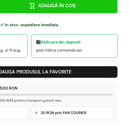
ADAUGĂ ÎN COȘ
✅ In stoc: expediere imediata
🏪
Ridicare din depozit
. și 11 aug.
poți ridica comanda azi
DAUGA PRODUSUL LA FAVORITE
e 500 RON
00 RON pentru transport gratuit sau:
✓ 30 RON prin FAN COURIER