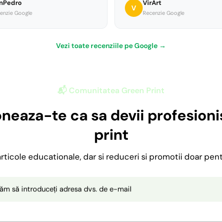
nPedro
VirArt
acoperire foarte bun pentru
V
enzie Google
Recenzie Google
 si sunt perfect albe, culorile ies
tense. Ambalare excelenta. Cu
a voi mai comanda!”
Vezi toate recenziile pe Google →
📬 Comunitatea Green Print
neaza-te ca sa devii profesionis
print
 articole educationale, dar si reduceri si promotii doar pen
ăm să introduceți adresa dvs. de e-mail