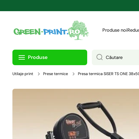
TRECI LA CONȚINUT
Produse noi
Reduc
Produse
Căutare
Utilaje print
Prese termice
Presa termica SISER TS ONE 38x5
Treci la informațiile despre produs