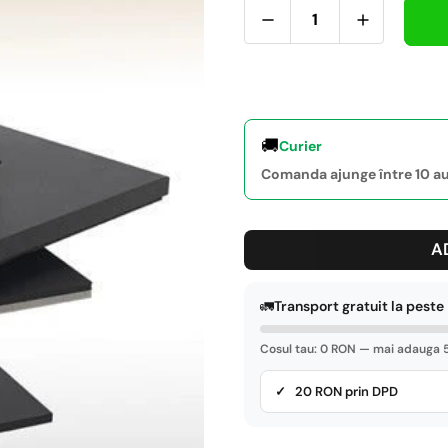
🚚
Curier
Comanda ajunge între 10 aug
A
🚛
Transport gratuit la pest
Cosul tau: 0 RON — mai adauga 5
✓ 20 RON prin DPD