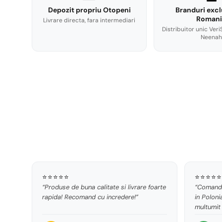
Depozit propriu Otopeni
Branduri excl
Romani
Livrare directa, fara intermediari
Distribuitor unic Veri
Neenah
⭐⭐⭐⭐⭐
⭐⭐⭐⭐⭐
“Produse de buna calitate si livrare foarte
“Comand 
rapida! Recomand cu incredere!”
in Poloni
multumit 
modul in 