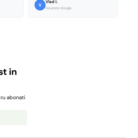
Vlad I.
V
Recenzie Google
t in
tru abonati