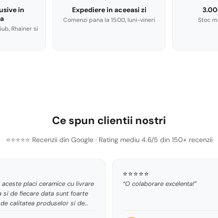
usive in
Expediere in aceeasi zi
3.00
a
Comenzi pana la 15:00, luni-vineri
Stoc m
Sub, Rhainer si
Ce spun clientii nostri
⭐⭐⭐⭐⭐ Recenzii din Google · Rating mediu 4.6/5 din 150+ recenzii
⭐⭐⭐⭐⭐
aceste placi ceramice cu livrare
“O colaborare excelenta!”
a si de fiecare data sunt foarte
de calitatea produselor si de
care este pregatit coletul. Au un