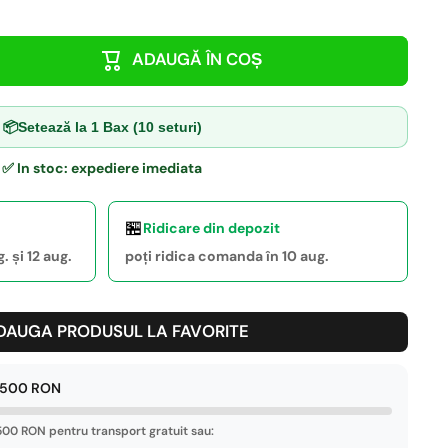
ADAUGĂ ÎN COȘ
📦
Setează la 1 Bax (10 seturi)
✅ In stoc: expediere imediata
🏪
Ridicare din depozit
 și 12 aug.
poți ridica comanda în 10 aug.
DAUGA PRODUSUL LA FAVORITE
e 500 RON
00 RON pentru transport gratuit sau: