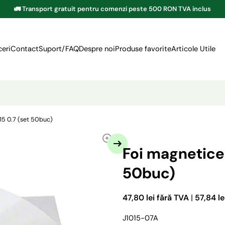
🚛 Transport gratuit pentru comenzi peste 500 RON TVA inclus
eri
Contact
Suport/FAQ
Despre noi
Produse favorite
Articole Utile
15 0.7 (set 50buc)
Foi magnetice 
50buc)
47,80 lei fără TVA
|
57,84 le
J1015-07A