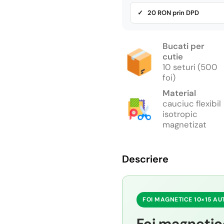
✓ 20 RON prin DPD
Bucati per
cutie
10 seturi (500
foi)
Material
cauciuc flexibil
isotropic
magnetizat
Descriere
FOI MAGNETICE 10×15 AU
Foi magnetic