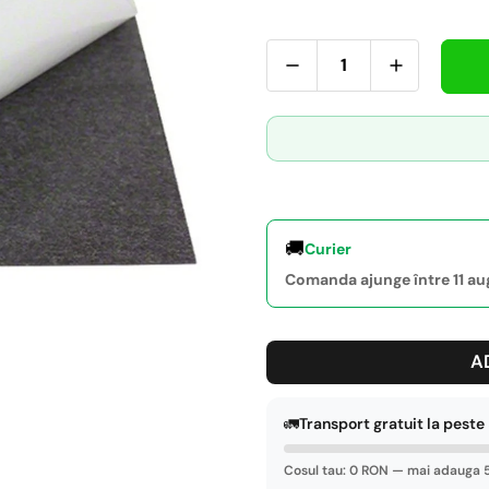
🚚
Curier
Comanda ajunge între 11 aug.
A
🚛
Transport gratuit la pest
Cosul tau: 0 RON — mai adauga 5