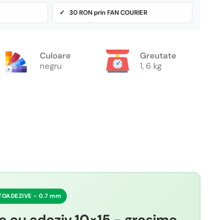
✓ 30 RON prin FAN COURIER
Culoare
Greutate
negru
1, 6 kg
TOADEZIVE - 0.7 mm
e cu adeziv 10×15 - grosime