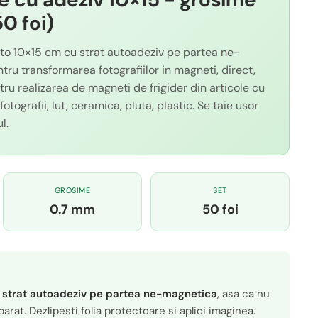
0 foi)
to 10×15 cm cu strat autoadeziv pe partea ne-
ru transformarea fotografiilor in magneti, direct,
ntru realizarea de magneti de frigider din articole cu
otografii, lut, ceramica, pluta, plastic. Se taie usor
l.
GROSIME
SET
0.7 mm
50 foi
E
n
strat autoadeziv pe partea ne-magnetica
, asa ca nu
parat. Dezlipesti folia protectoare si aplici imaginea.