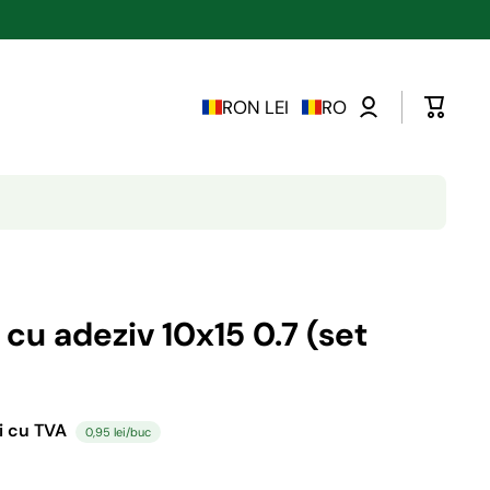
RON LEI
RO
cu adeziv 10x15 0.7 (set
i cu TVA
0,95 lei/buc