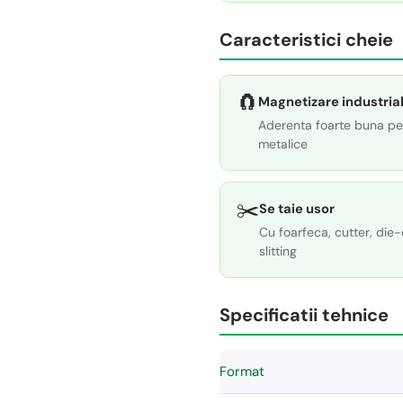
Caracteristici cheie
🧲
Magnetizare industria
Aderenta foarte buna pe
metalice
✂️
Se taie usor
Cu foarfeca, cutter, die-
slitting
Specificatii tehnice
Format