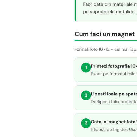
Fabricate din materiale m
pe suprafetele metalice.
Cum faci un magnet
Format foto 10×15 - cel mai rap
Printezi fotografia 10
1
Exact pe formatul foilei
Lipesti foaia pe spat
2
Dezlipesti folia protect
Gata, ai magnet foto!
3
Il lipesti pe frigider. Usor