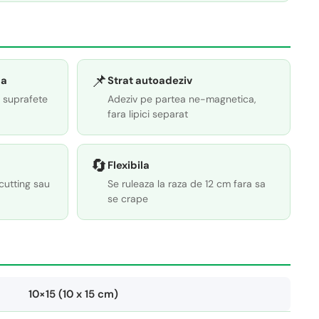
📌
la
Strat autoadeziv
 suprafete
Adeziv pe partea ne-magnetica,
fara lipici separat
🔄
Flexibila
cutting sau
Se ruleaza la raza de 12 cm fara sa
se crape
10×15 (10 x 15 cm)