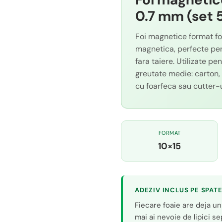
0.7 mm (set 5
Foi magnetice format fo
magnetica, perfecte pent
fara taiere. Utilizate pe
greutate medie: carton, f
cu foarfeca sau cutter-u
FORMAT
10×15
ADEZIV INCLUS PE SPAT
Fiecare foaie are deja u
mai ai nevoie de lipici se