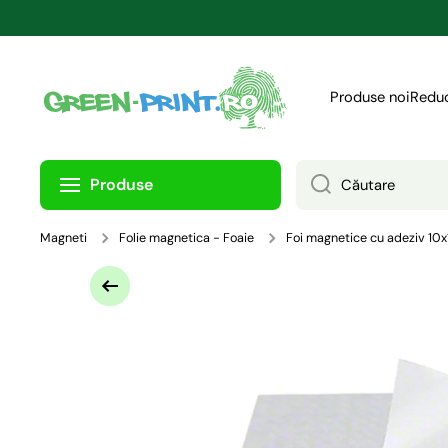
TRECI LA CONȚINUT
Produse noi
Reduc
Produse
Căutare
Magneti
Folie magnetica - Foaie
Foi magnetice cu adeziv 10x
Treci la informațiile despre produs