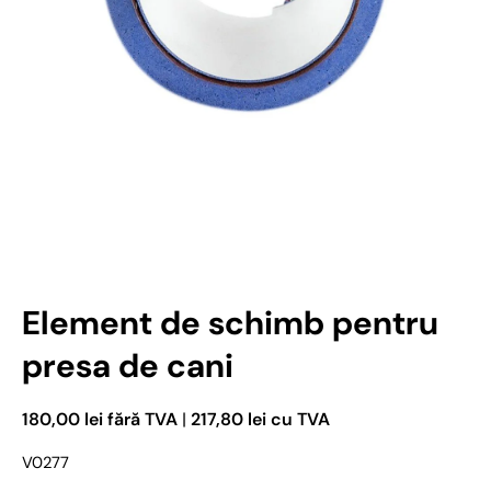
Deschideți media 1 în mod modal
Element de schimb pentru
presa de cani
180,00 lei fără TVA
|
217,80 lei cu TVA
V0277