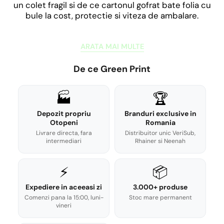
un colet fragil si de ce cartonul gofrat bate folia cu
bule la cost, protectie si viteza de ambalare.
ARATA MAI MULTE
De ce Green Print
🏭
🏆
Depozit propriu
Branduri exclusive in
Otopeni
Romania
Livrare directa, fara
Distribuitor unic VeriSub,
intermediari
Rhainer si Neenah
⚡
📦
Expediere in aceeasi zi
3.000+ produse
Comenzi pana la 15:00, luni-
Stoc mare permanent
vineri