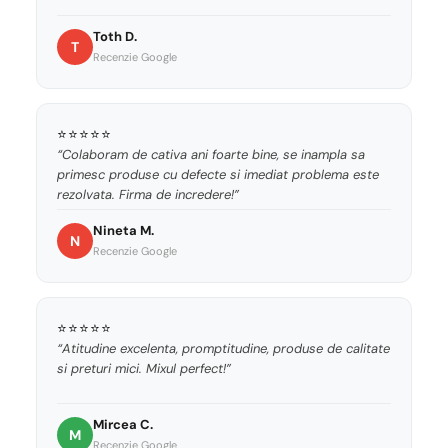
Toth D.
T
Recenzie Google
⭐⭐⭐⭐⭐
“Colaboram de cativa ani foarte bine, se inampla sa
primesc produse cu defecte si imediat problema este
rezolvata. Firma de incredere!”
Nineta M.
N
Recenzie Google
⭐⭐⭐⭐⭐
“Atitudine excelenta, promptitudine, produse de calitate
si preturi mici. Mixul perfect!”
Mircea C.
M
Recenzie Google