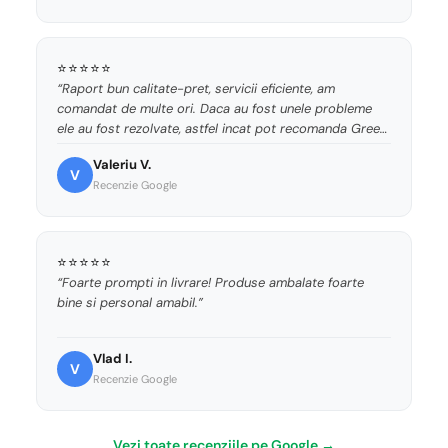
⭐⭐⭐⭐⭐
“Raport bun calitate-pret, servicii eficiente, am
comandat de multe ori. Daca au fost unele probleme
ele au fost rezolvate, astfel incat pot recomanda Green
Print!”
Valeriu V.
V
Recenzie Google
⭐⭐⭐⭐⭐
“Foarte prompti in livrare! Produse ambalate foarte
bine si personal amabil.”
Vlad I.
V
Recenzie Google
Vezi toate recenziile pe Google →