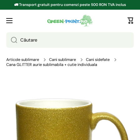
🚛 Transport gratuit pentru comenzi peste 500 RON TVA inclus
TRECI LA CONȚINUT
Căutare
Articole sublimare
Cani sublimare
Cani sidefate
Cana GLITTER aurie sublimabila + cutie individuala
Treci la informațiile despre produs