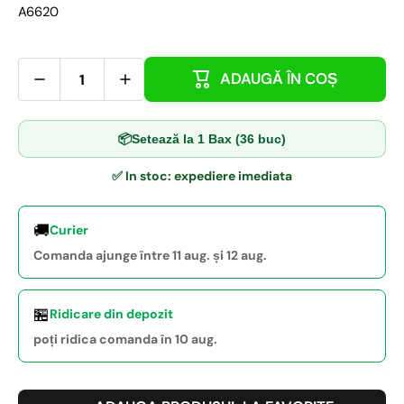
A6620
ADAUGĂ ÎN COȘ
📦
Setează la 1 Bax (36 buc)
✅ In stoc: expediere imediata
🚚
Curier
Comanda ajunge între 11 aug. și 12 aug.
🏪
Ridicare din depozit
poți ridica comanda în 10 aug.